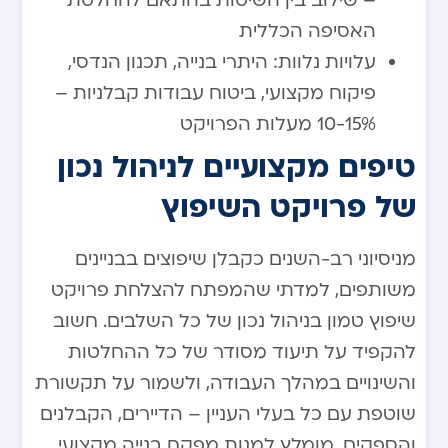
– שילוב בין השיטות בהתאם להחלטת
האסיפה הכללית
עלויות נלוות: היתרי בנייה, תכנון הנדסי,
פיקוח מקצועי, ביטוח עבודות קבלניות –
10-15% מעלות הפרויקט
טיפים מקצועיים לניהול נכון
של פרויקט השיפוץ
מניסיוני רב-השנים כקבלן שיפוצים בבניינים
משותפים, למדתי שהמפתח להצלחת פרויקט
שיפוץ טמון בניהול נכון של כל השלבים. חשוב
להקפיד על תיעוד מסודר של כל ההחלטות
והשינויים במהלך העבודה, ולשמור על תקשורת
שוטפת עם כל בעלי העניין – הדיירים, הקבלנים
והספקים. מומלץ למנות מפקח בנייה מקצועי